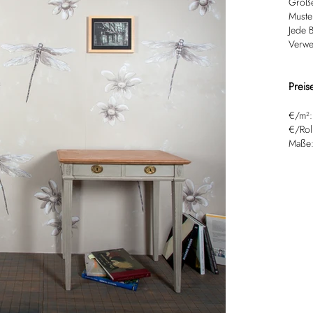
Große
Muster
Jede B
Verwe
Preis
€/m²
€/Rol
Maße: