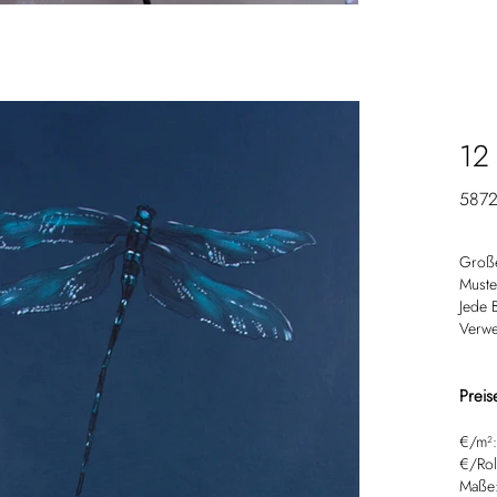
12
587
Große
Muster
Jede B
Verwe
Preis
€/m²
€/Rol
Maße: