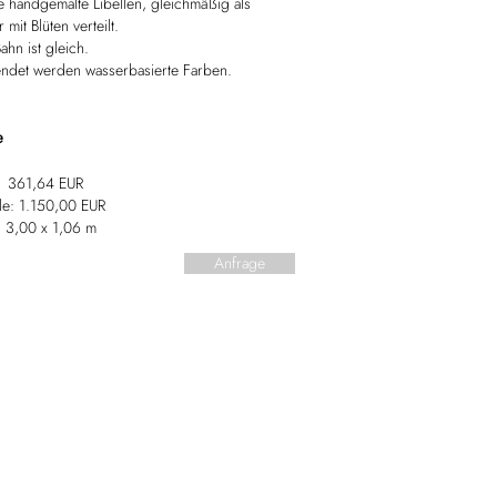
 handgemalte Libellen, gleichmäßig als
 mit Blüten verteilt.
ahn ist gleich.
ndet werden wasserbasierte Farben.
e
:
361,64 EUR
le: 1.150,00 EUR
 3,00 x 1,06 m
Anfrage