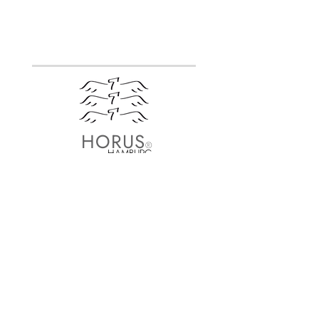
Der Preis ist abhängig vom aktuellen
Goldkurs
HORUS
®
HAMBURG
Wandunikate
Hamburg:
040 418 038
Mobil:
0172 451
8946
horushh@t-online.de
Kieler Str. 368a, 22525 Hamburg